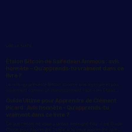
LIRE LA SUITE
Étalon Bitcoin de Saifedean Ammous : avis
honnête – Qu’apprends-tu vraiment dans ce
livre ?
Le livre qui présente Bitcoin comme une monnaie et pas
seulement comme un investissement Faut-il lire Étalon
Bitcoin ? Étalon Bitcoin est un livre intéressant si tu veux
Guide Ultime pour Apprendre de Clément
comprendre Bitcoin au-delà de son prix. Saifedean
Picard : Avis honnête - Qu’apprends-tu
Ammous ne présente pas simplement Bitcoin comme un
actif permettant de gagner de l’
vraiment dans ce livre ?
Ce que l'école ne vous a jamais enseigné Faut-il lire Guide
Ultime pour Apprendre ? Idéal si tu veux apprendre plus