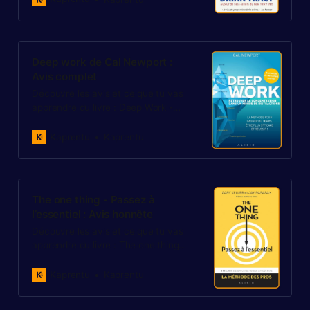
Deep work de Cal Newport :
Avis complet
Découvre les avis et ce que tu vas
apprendre du livre : Deep Work -
Retrouver la concentration de Cal
Newport. Faut-il l’acheter ?
Kaprentu
Kaprentu
The one thing - Passez à
l’essentiel : Avis honnête
Découvre les avis et ce que tu vas
apprendre du livre : The one thing -
Passez à l’essentiel de Gary Keller
et Jay Papasan. Faut-il l’acheter ?
Kaprentu
Kaprentu