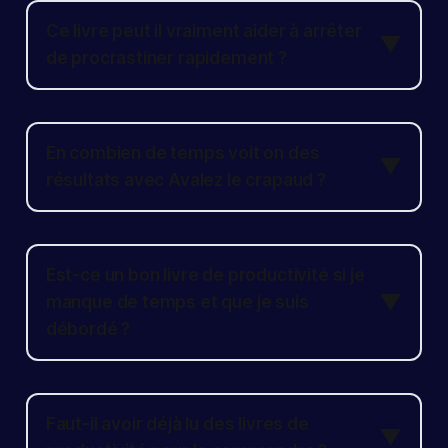
Ce livre peut il vraiment aider à arrêter
▼
de procrastiner rapidement ?
En combien de temps voit on des
▼
résultats avec Avalez le crapaud ?
Est-ce un bon livre de productivité si je
▼
manque de temps et que je suis
débordé ?
Faut-il avoir déjà lu des livres de
▼