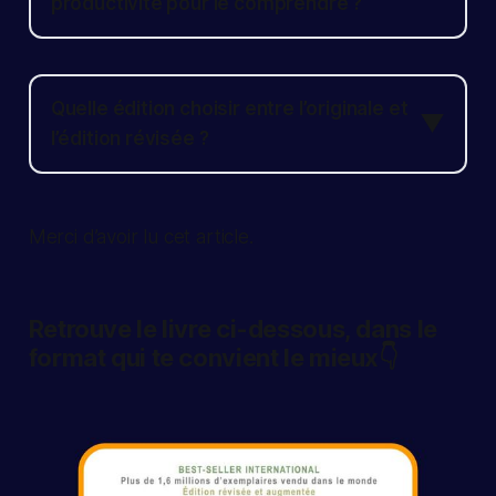
productivité pour le comprendre ?
Quelle édition choisir entre l’originale et
▼
l’édition révisée ?
Merci d’avoir lu cet article.
Retrouve le livre ci-dessous, dans le
format qui te convient le mieux👇