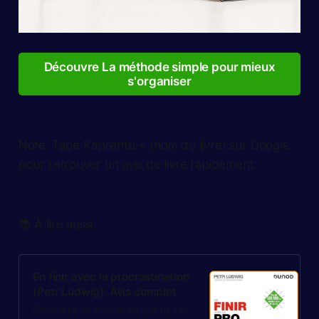
Découvre La méthode simple pour mieux
s'organiser
Note: Tape
Kaprentu + (nom du livre)
sur Google
pour retrouver un avis de livre rapidement.
📚 À lire aussi :
En finir avec la procrastination
(Petr Ludwig): Avis complet
Découvre les avis et ce que tu vas