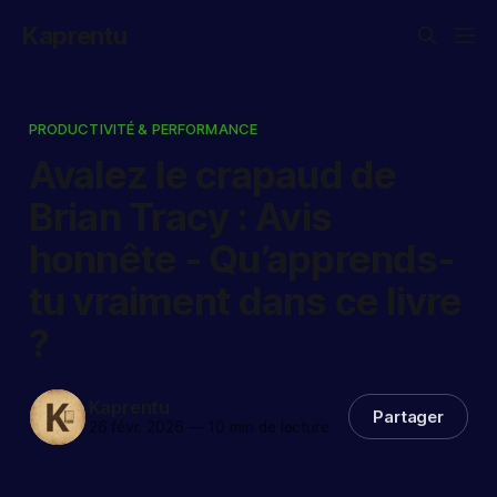
Kaprentu
PRODUCTIVITÉ & PERFORMANCE
Avalez le crapaud de
Brian Tracy : Avis
honnête - Qu’apprends-
tu vraiment dans ce livre
?
Kaprentu
Partager
26 févr. 2026
—
10 min de lecture