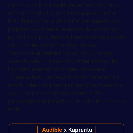
actions produit la majorité de tes résultats, ce qui
rend la priorité plus importante que la quantité.
Brian Tracy conseille de clarifier ses objectifs, de
préparer sa journée à l’avance et de commencer
par l’action la plus décisive. Il recommande aussi de
découper les projets, de travailler sans
interruption et d’éliminer ce qui n’apporte pas
assez de valeur. La motivation étant instable, les
habitudes et les règles simples deviennent
indispensables. Le message central reste facile à
retenir : mieux vaut terminer une tâche essentielle
que cocher dix détails secondaires. Cette
philosophie rend la méthode utile dès le lendemain
matin.