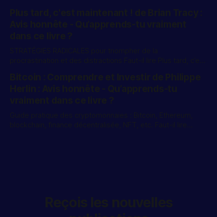
efficacement, retenir davantage ce que tu lis ou étudies, et
Plus tard, c'est maintenant ! de Brian Tracy :
arrêter de perdre du temps avec des méthodes passives
Avis honnête - Qu’apprends-tu vraiment
comme relire, surligner ou accumuler des notes sans
dans ce livre ?
STRATÉGIES RADICALES pour triompher de la
procrastination et des distractions Faut-il lire Plus tard, c’est
maintenant ! ? Idéal si tu repousses souvent les tâches
Bitcoin : Comprendre et Investir de Philippe
importantes, que tu attends le bon moment pour agir et que
Herlin : Avis honnête - Qu’apprends-tu
tu veux reprendre le contrôle de ton temps, de tes priorités
et de tes
vraiment dans ce livre ?
Guide pratique des cryptomonnaies : Bitcoin, Ethereum,
blockchain, finance décentralisée, NFT, etc. Faut-il lire
Bitcoin : Comprendre et Investir ? Idéal si tu veux
comprendre Bitcoin sérieusement avant d’y investir,
découvrir son fonctionnement, sa rareté, sa logique
décentralisée et les précautions à prendre pour acheter et
conserver tes actifs numériques. En
Reçois les nouvelles