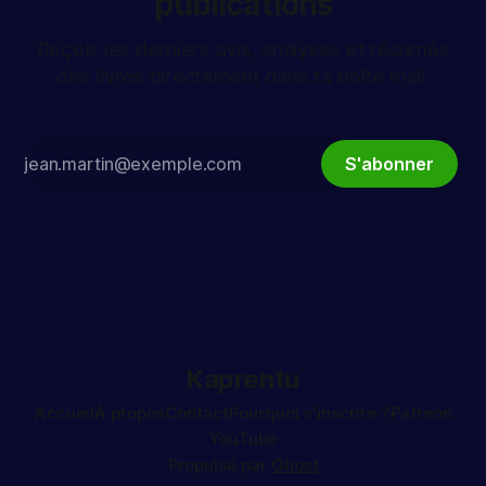
publications
Reçois les derniers avis, analyses et résumés
des livres directement dans ta boîte mail.
S'abonner
Kaprentu
Accueil
À propos
Contact
Pourquoi s'inscrire ?
Patreon
YouTube
Propulsé par
Ghost