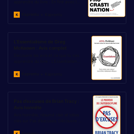
apprendre du livre : En finir avec la
procrastination de Petr Ludwig.
Faut-il l’acheter ?
Kaprentu
Kaprentu
L’Essentialisme de Greg
McKeown : Avis complet
Découvre les avis et ce que tu vas
apprendre du livre : L’Essentialisme
- Faire moins mais mieux de Greg
McKeown. Faut-il l’acheter ?
Kaprentu
Kaprentu
Pas d’excuses de Brian Tracy :
Avis honnête
Avis honnête, résumé clair et idées
clés sur Pas d’excuses. Découvre si
ce guide d’autodiscipline vaut
l’achat et pour qui il fonctionne.
Kaprentu
Kaprentu