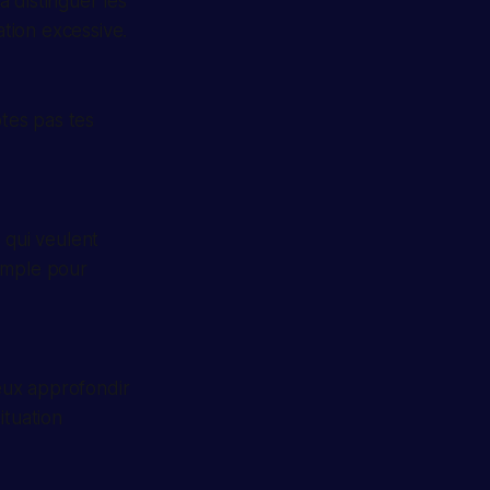
 distinguer les
ation excessive.
otes pas tes
 qui veulent
imple pour
eux approfondir
ituation