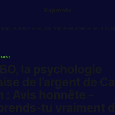
Kaprentu
ographie
Carrière & Succès
Entrepreneuriat
Management & Lea
SEMENT
BO, la psychologie
ise de l’argent de C
 : Avis honnête -
prends-tu vraiment 