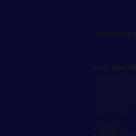
Gérer son arge
Faut-il lire 
Idéal si tu veux 
comprendre pourq
relation plus cal
l’investissement, l
et introductif.
Point fort :