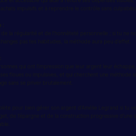
 et accessible qui aide à rendre ses dépenses visibles, à
achats impulsifs et à reprendre le contrôle sans culpabilis
 :
de la régularité et de l’honnêteté personnelle ; si tu ne n
hanges pas tes habitudes, la méthode aura peu d’effet.
:
rsonnes qui ont l’impression que leur argent leur échappe,
ses floues ou impulsives, et qui cherchent une méthode s
ge sans se priver brutalement.
ète pour bien gérer son argent d’Amélie Legrand si tu v
et, de l’épargne et de la construction progressive d’une s
able.