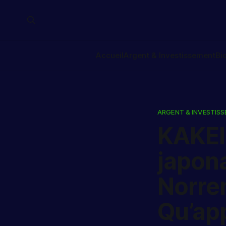
Accueil
Argent & Investissement
Bi
ARGENT & INVESTIS
KAKEI
japona
Norren
Qu’ap