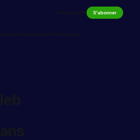
Se connecter
S'abonner
dership
Productivité & Performance
aleb
dans