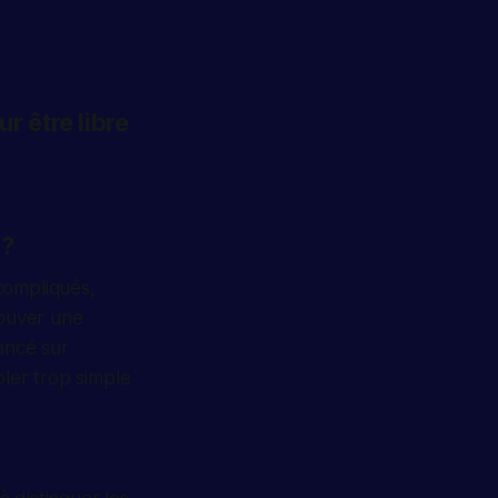
ur être libre
 ?
compliqués,
ouver une
vancé sur
mbler trop simple