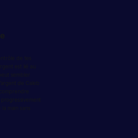
le
ontrôle de tes
gent est lié au
f peut sembler
l’argent de Caleb
de comprendre
rs progressivement
 la main sans