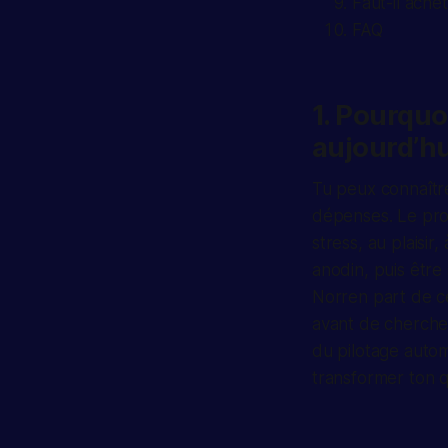
Faut-il ache
FAQ
1. Pourquo
aujourd’hu
Tu peux connaître
dépenses. Le prob
stress, au plaisir
anodin, puis être
Norren part de ce
avant de chercher
du pilotage auto
transformer ton q