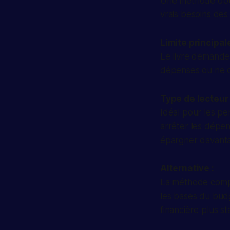
Une méthode douce
vrais besoins des 
Limite principale
Le livre demande 
dépenses ou ne c
Type de lecteur 
Idéal pour les pe
arrêter les dépen
épargner davanta
Alternative :
La méthode compl
les bases du budg
financière plus st