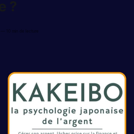
e ?
—
10 min de lecture