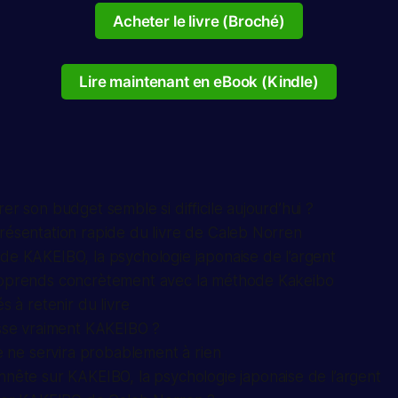
Acheter le livre (Broché)
Lire maintenant en eBook (Kindle)
er son budget semble si difficile aujourd’hui ?
résentation rapide du livre de Caleb Norren
 de
KAKEIBO, la psychologie japonaise de l’argent
pprends concrètement avec la méthode Kakeibo
s à retenir du livre
sse vraiment
KAKEIBO
?
re ne servira probablement à rien
nnête sur
KAKEIBO, la psychologie japonaise de l’argent