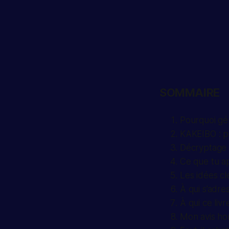
SOMMAIRE
Pourquoi gér
KAKEIBO : p
Décryptage
Ce que tu a
Les idées clé
À qui s’adre
À qui ce liv
Mon avis ho